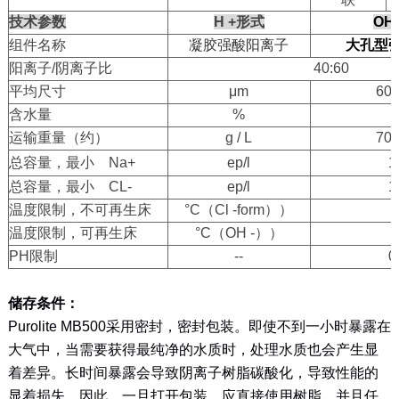
技术参数
H +
形式
OH 
组件名称
凝胶强酸阳离子
大孔型
阳离子
/
阴离子比
40:60
平均尺寸
μm
600
含水量
%
运输重量（约）
g / L
700
总容量，最小
Na+
ep/l
1
总容量，最小
CL-
ep/l
1
温度限制，不可再生床
°
C
（
Cl -form
））
1
温度限制，可再生床
°
C
（
OH -
））
PH
限制
--
0
储存条件：
Purolite MB500
采用密封，密封包装。即使不到一小时暴露在
大气中，当需要获得最纯净的水质时，处理水质也会产生显
着差异。长时间暴露会导致阴离子树脂碳酸化，导致性能的
显着损失。因此，一旦打开包装，应直接使用树脂，并且任