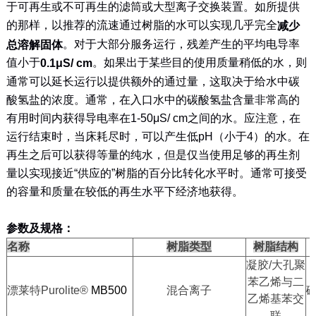
于可再生或不可再生的滤筒或大型离子交换装置。如所提供
的那样，以推荐的流速通过树脂的水可以实现几乎完全
减少
。对于大部分服务运行，残差产生的平均电导率
总溶解固体
值小于
。如果出于某些目的使用质量稍低的水，则
0.1μS/ cm
通常可以延长运行以提供额外的通过量，这取决于给水中碳
酸氢盐的浓度。通常，在入口水中的碳酸氢盐含量非常高的
有用时间内获得导电率在
1-50μS/ cm
之间的水。应注意，在
运行结束时，当床耗尽时，可以产生低
pH
（小于
4
）的水。在
再生之后可以获得等量的纯水，但是仅当使用足够的再生剂
量以实现接近“供应的”树脂的百分比转化水平时。通常可接受
的容量和质量在较低的再生水平下经济地获得。
参数及规格：
名称
树脂类型
树脂结构
凝胶
/
大孔聚
苯乙烯与二
漂莱特
Purolite®
MB500
混合离子
乙烯基苯交
联