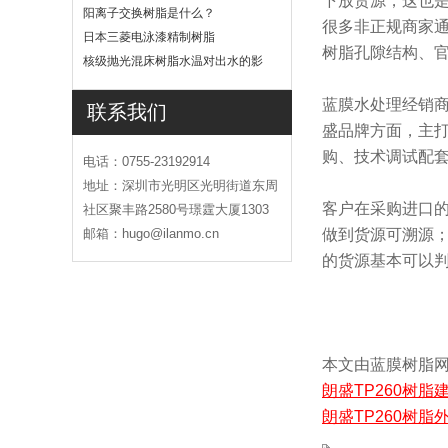
下放货源，这也是
吗
阳离子交换树脂是什么？
很多非正规商家
日本三菱电泳漆精制树脂
树脂孔隙结构、
核级抛光混床树脂水温对出水的影
响
蓝膜水处理经销
联系我们
盛品牌方面，主
购、技术调试配
电话：0755-23192914
地址：深圳市光明区光明街道东周
客户在采购进口的
社区聚丰路2580号璟霆大厦1303
邮箱：hugo@ilanmo.cn
做到货源可溯源；
的货源基本可以
本文由蓝膜树脂网(h
朗盛TP260树
朗盛TP260树