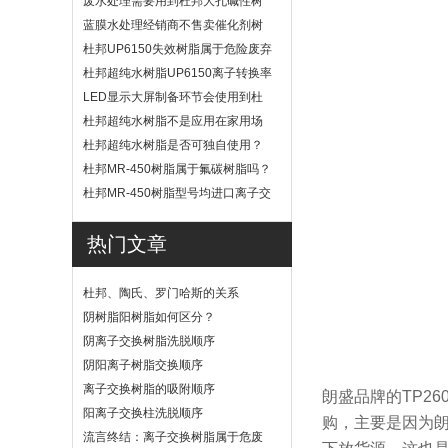
废水处理需要用到杜邦大孔碱性树
脂？
蓝膜水处理经销商不售卖催化剂树
脂
杜邦UP6150失效树脂属于危险废弃
物吗？
杜邦超纯水树脂UP6150离子转换率
高吗？
LED显示大屏制备环节会使用到杜
邦UP6040树脂吗？
杜邦超纯水树脂不是应用在家用场
景
杜邦超纯水树脂是否可独自使用？
杜邦MR-450树脂属于氟碳树脂吗？
杜邦MR-450树脂型号均进口离子交
换树脂
热门文章
杜邦、陶氏、罗门哈斯的关系
阴树脂阳树脂如何区分？
阴离子交换树脂洗脱顺序
阴阳离子树脂交换顺序
离子交换树脂的吸附顺序
朗盛品牌的TP2
阳离子交换柱洗脱顺序
购，主要是因为
流言终结：离子交换树脂属于危废