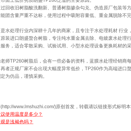
市面上低价劣质朗盛TP260泛滥的主要原因。
通过回收旧树脂酸洗翻新、普通树脂掺杂勾兑、伪造原厂包装等
官能团含量严重不达标，使用过程中吸附容量低、重金属脱除不
商是水处理行业内深耕十几年的商家，且专注于水处理耗材 行业
打原装进口朗盛螯合树脂，专注纯水重金属去除、电镀废水处理
套服务，适合零散采购、试验试用、小型水处理设备更换耗材的
老师TP260树脂后，会有一些必备的资料，蓝膜水处理经销商
再者正规厂家不会出现大幅度异常低价，TP260作为高端进口
判定为仿品，谨慎采购。
ttp://www.lmshuzhi.com/)原创首发，转载请以链接形式
脂建议使用温度是多少？
脂外观是浅褐色吗？