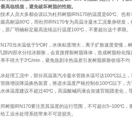
个最高临线值，避免破坏树脂的性能。
技术人员大多都会误以为杜邦树脂IRN170的温度是60℃、也
最高耐温60℃，而杜邦IRN170专为高温冷凝水工况量身研
，原厂明确标定最高连续运行温度100℃，不要超出这个界限。
RN170当水温低于5℃时，水体粘度增大，离子扩散速度变慢
脂孔隙内部水分结冰膨胀，会直接撑裂树脂珠体，造成树脂粉化报
率不得大于3℃/min，避免急剧冷热温差引发树脂膨胀收缩不
水处理工况中，部分高温蒸汽冷凝水管路水温可达100℃以上，该
管路增设降温换热装置，将进水温度严格控制在100℃以下，
水体温度建议不超过40℃，高温酸碱药液会加速官能团老化，
邦树脂IRN170要注意其温度的运行范围，不可超出5~100℃
，给工业水处理系统带来不可逆损失。