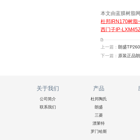
本文由蓝膜树脂网(h
杜邦IRN170树
西门子IP-LXM4
上一篇：
朗盛TP2
下一篇：
原装正品朗
关于我们
产品
公司简介
杜邦陶氏
联系我们
朗盛
三菱
漂莱特
罗门哈斯