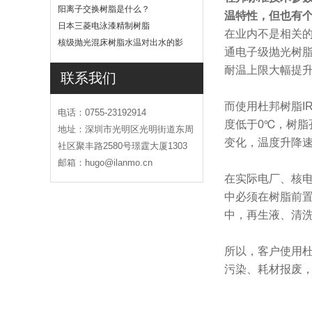
吗
阳离子交换树脂是什么？
温特性，但也有
日本三菱电泳漆精制树脂
在业内不是相关的
核级抛光混床树脂水温对出水的影
通电子级抛光树脂
响
耐温上限大幅提升
联系我们
而使用杜邦树脂I
电话：0755-23192914
度低于0℃，树
地址：深圳市光明区光明街道东周
变化，温度升降速
社区聚丰路2580号璟霆大厦1303
邮箱：hugo@ilanmo.cn
在实际电厂、核电
中必须在树脂前置
中，再生液、清洗
所以，客户使用杜
污染、耗材报废