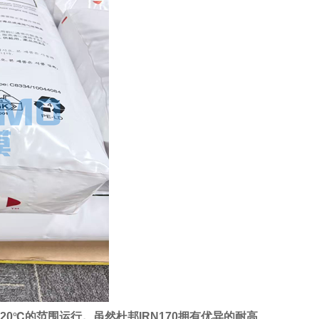
20℃的范围运行。虽然杜邦IRN170拥有优异的耐高