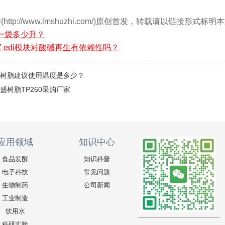
ttp://www.lmshuzhi.com/)原创首发，转载请以链接形式
脂一袋多少升？
5Z edi模块对酸碱再生有依赖性吗？
60树脂建议使用温度是多少？
盛树脂TP260采购厂家
应用领域
知识中心
食品发酵
知识科普
电子科技
常见问题
生物制药
公司新闻
工业制造
饮用水
科研实验