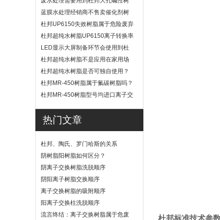
废水处理需要用到杜邦大孔碱性树
脂？
蓝膜水处理经销商不售卖催化剂树
脂
杜邦UP6150失效树脂属于危险废弃
物吗？
杜邦超纯水树脂UP6150离子转换率
高吗？
LED显示大屏制备环节会使用到杜
邦UP6040树脂吗？
杜邦超纯水树脂不是应用在家用场
景
杜邦超纯水树脂是否可独自使用？
杜邦MR-450树脂属于氟碳树脂吗？
杜邦MR-450树脂型号均进口离子交
换树脂
热门文章
杜邦、陶氏、罗门哈斯的关系
阴树脂阳树脂如何区分？
阴离子交换树脂洗脱顺序
阴阳离子树脂交换顺序
离子交换树脂的吸附顺序
阳离子交换柱洗脱顺序
流言终结：离子交换树脂属于危废
杜邦标准技术参数表