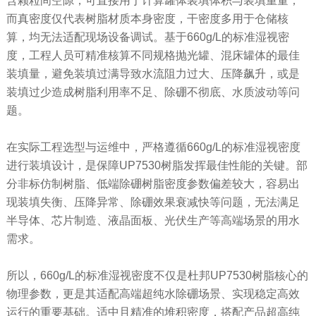
含颗粒间空隙，可直接用于计算罐体装填体积与装填重量；
而真密度仅代表树脂材质本身密度，干密度多用于仓储核
算，均无法适配现场设备调试。基于660g/L的标准湿视密
度，工程人员可精准核算不同规格抛光罐、混床罐体的最佳
装填量，避免装填过满导致水流阻力过大、压降飙升，或是
装填过少造成树脂利用率不足、除硼不彻底、水质波动等问
题。
在实际工程选型与运维中，严格遵循660g/L的标准湿视密度
进行装填设计，是保障UP7530树脂发挥最佳性能的关键。部
分非标仿制树脂、低端除硼树脂密度参数偏差较大，容易出
现装填失衡、压降异常、除硼效果衰减快等问题，无法满足
半导体、芯片制造、液晶面板、光伏生产等高端场景的用水
需求。
所以，660g/L的标准湿视密度不仅是杜邦UP7530树脂核心的
物理参数，更是其适配高端超纯水除硼场景、实现稳定高效
运行的重要基础。适中且精准的堆积密度，搭配产品超高纯