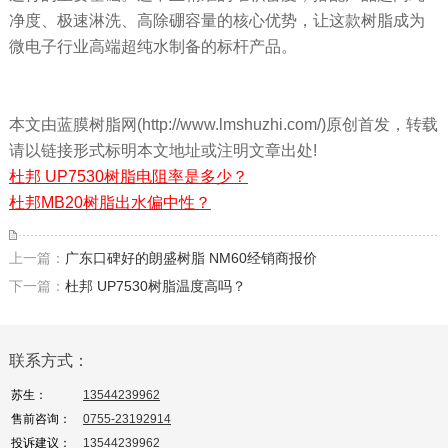
净度、极速淋洗、高除硼容量的核心优势，让这款树脂成为
微电子行业高端超纯水制备的标杆产品。
本文由蓝膜树脂网(http://www.lmshuzhi.com/)原创首发，转载
请以链接形式标明本文地址或注明文章出处!
杜邦 UP7530树脂电阻率是多少？
杜邦MB20树脂出水偏中性？
上一篇：
广东口碑好的朗盛树脂 NM60经销商报价
下一篇：
杜邦 UP7530树脂温度高吗？
联系方式：
苏生：
13544239962
售前咨询：
0755-23192914
投诉建议：
13544239962